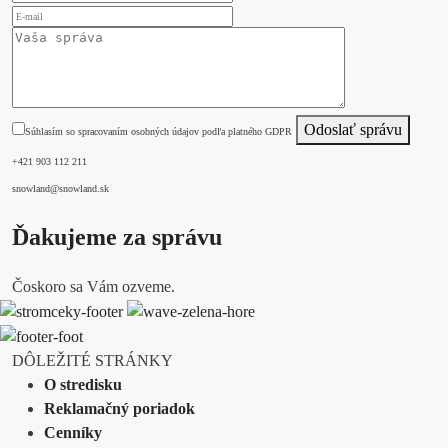
Odoslať správu
Súhlasím so spracovaním osobných údajov podľa platného GDPR
+421 903 112 211
snowland@snowland.sk
Ďakujeme za správu
Čoskoro sa Vám ozveme.
DÔLEŽITÉ STRÁNKY
O stredisku
Reklamačný poriadok
Cenníky