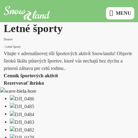
10% zľava na ubytovanie s kódom YETILAND10
Registruj sa d
MENU
Letné športy
Domov
/
Letné športy
Vitajte v adrenalínovej ríši športových aktivít Snowlandu! Objavte
širokú škálu pútavých športov, ktoré vás nechajú bez dychu a
prinesú zábavu pre celú rodinu..
Cenník športových aktivít
Rezervovať ihrisko