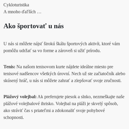
Cykloturistika
A mnoho ďaľších …
Ako športovať u nás
U nás si môžete nájsť širokú škálu športových aktivít, ktoré vám
pomôžu udržať sa vo forme a zároveň si užiť prírodu.
Tenis:
Na našom tenisovom kurte nájdete ideálne miesto pre
tenisové nadšencov všetkých úrovní. Nech už ste začiatočník alebo
skúsený hráč, u nás si môžete zahrať a zlepšovať svoje zručnosti.
Plážový volejbal:
Ak preferujete piesok a slnko, nezmeškajte naše
plážové volejbalové ihrisko. Volejbal na pláži je skvelý spôsob,
ako stráviť čas s priateľmi a zdokonaliť svoje pohybové
schopnosti.